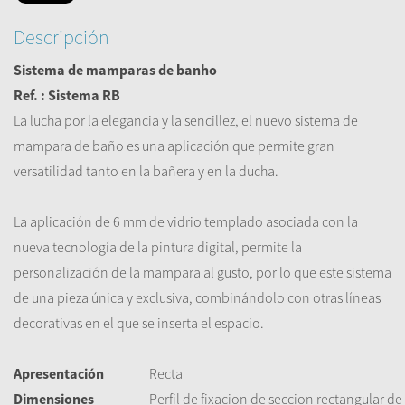
Descripción
Sistema de mamparas de banho
Ref. : Sistema RB
La lucha por la
elegancia y la sencillez
, el nuevo sistema
de
mampara de
baño
es una aplicación
que permite
gran
versatilidad
tanto
en la bañera y
en la ducha.
La aplicación de
6 mm
de vidrio templado
asociada
con la
nueva tecnología
de la pintura digital
,
permite la
personalización
de la mampara
al gusto
, por lo que
este sistema
de
una pieza única
y exclusiva
, combinándolo con
otras
líneas
decorativas
en el que se
inserta
el espacio.
Apresentación
Recta
Dimensiones
Perfil de fixacion de seccion rectangular d