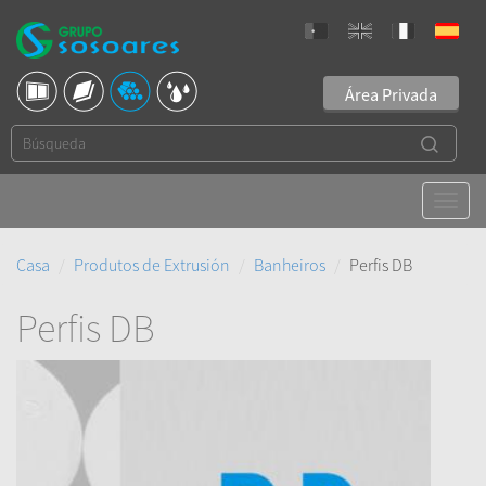
Área Privada
Casa
Produtos de Extrusión
Banheiros
Perfis DB
Perfis DB