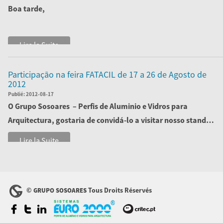
Boa tarde,
É com todo o prazer que o/os convidamos a visitar o
Lire la Suite
evento
Pr...
Participação na feira FATACIL de 17 a 26 de Agosto de
2012
Publié:
2012-08-17
O
Grupo Sosoares
– Perfis de Aluminio e Vidros para
Arquitectura, gostaria de convidá-lo a visitar nosso stand
na Feira ...
Lire la Suite
©
Tous Droits Réservés
GRUPO SOSOARES