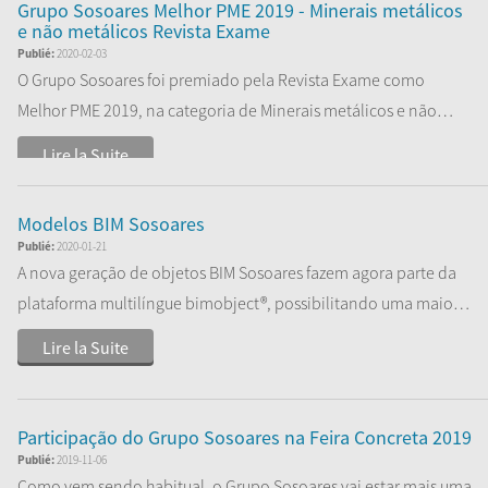
Grupo Sosoares Melhor PME 2019 - Minerais metálicos
e não metálicos Revista Exame
Publié:
2020-02-03
O Grupo Sosoares foi premiado pela Revista Exame como
Melhor PME 2019, na categoria de Minerais metálicos e não
metálicos.
Lire la Suite
Modelos BIM Sosoares
Publié:
2020-01-21
A nova geração de objetos BIM Sosoares fazem agora parte da
plataforma multilíngue bimobject®, possibilitando uma maior
acessibilidade a toda a...
Lire la Suite
Participação do Grupo Sosoares na Feira Concreta 2019
Publié:
2019-11-06
Como vem sendo habitual, o Grupo Sosoares vai estar mais uma