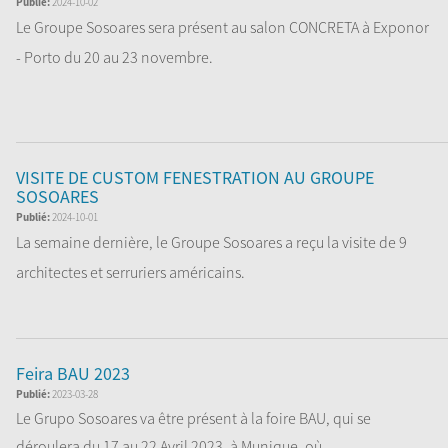
Publié:
2024-10-02
Le Groupe Sosoares sera présent au salon CONCRETA à Exponor
- Porto du 20 au 23 novembre.
Nous v...
Lire la Suite
VISITE DE CUSTOM FENESTRATION AU GROUPE
SOSOARES
Publié:
2024-10-01
La semaine dernière, le Groupe Sosoares a reçu la visite de 9
architectes et serruriers américains.
Lire la Suite
Feira BAU 2023
Publié:
2023-03-28
Le Grupo Sosoares va être présent à la foire BAU, qui se
déroulera du 17 au 22 Avril 2023, à Munique, où...