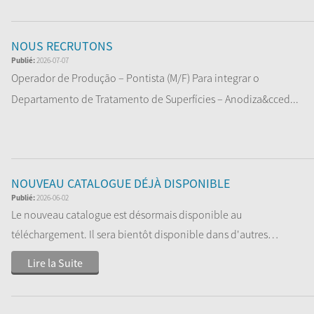
Lire la Suite
NOUS RECRUTONS
Publié:
2026-07-07
Operador de Produção – Pontista (M/F) Para integrar o
Departamento de Tratamento de Superfícies – Anodiza&cced...
Lire la Suite
NOUVEAU CATALOGUE DÉJÀ DISPONIBLE
Publié:
2026-06-02
Le nouveau catalogue est désormais disponible au
téléchargement. Il sera bientôt disponible dans d'autres
langues....
Lire la Suite