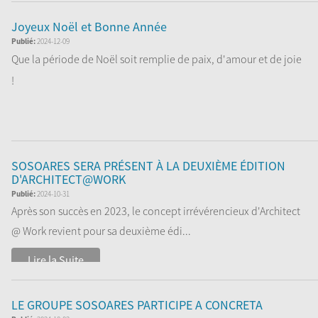
Joyeux Noël et Bonne Année
Publié:
2024-12-09
Que la période de Noël soit remplie de paix, d'amour et de joie
!
Sosoares souhaite à tous ses employ...
Lire la Suite
SOSOARES SERA PRÉSENT À LA DEUXIÈME ÉDITION
D'ARCHITECT@WORK
Publié:
2024-10-31
Après son succès en 2023, le concept irrévérencieux d'Architect
@ Work revient pour sa deuxième édi...
Lire la Suite
LE GROUPE SOSOARES PARTICIPE A CONCRETA