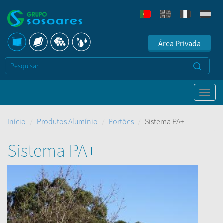
Área Privada
Início
Produtos Alumínio
Portões
Sistema PA+
Sistema PA+