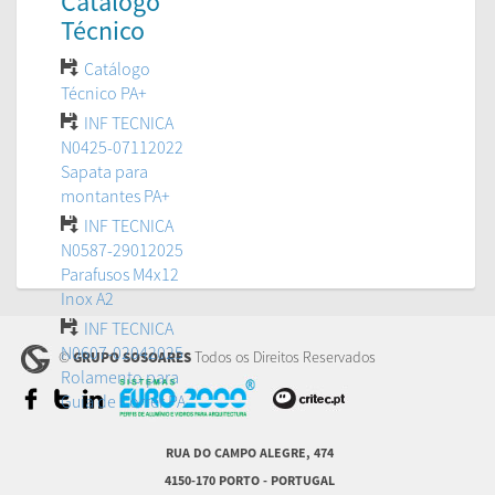
Catálogo
Técnico
Catálogo
Técnico PA+
INF TECNICA
N0425-07112022
Sapata para
montantes PA+
INF TECNICA
N0587-29012025
Parafusos M4x12
Inox A2
INF TECNICA
N0607-02042025
©
Todos os Direitos Reservados
GRUPO SOSOARES
Rolamento para
Guia de Correr PA
RUA DO CAMPO ALEGRE, 474
4150-170 PORTO - PORTUGAL