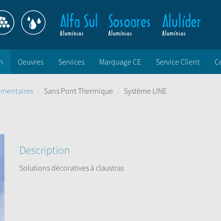
m
Oeuvres
Services
Marquage CE
Service Client
C
mentaires
Sans Pont Thermique
Système LINE
Description
Solutions décoratives à claustras