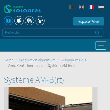
Espace Privé
Home
Produits en Aluminium
Aluminium Bois
Avec Pont Thermique
Système AM-B(rt)
Système AM-B(rt)