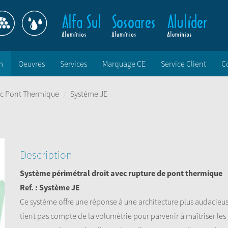
m
Oeuvres
Services
Marquage CE
Service Client
C
c Pont Thermique
Système JE
Description
Système périmétral droit avec rupture de pont thermique
Ref. : Système JE
Ce système offre une réponse à une architecture plus audacieu
tient pas compte de la volumétrie pour parvenir à maîtriser les