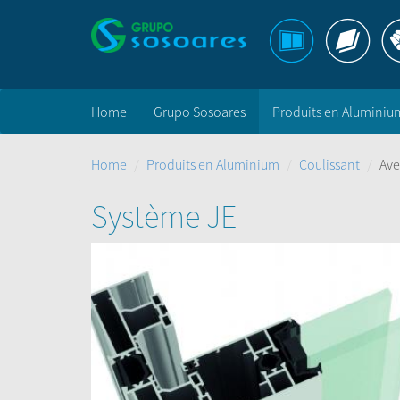
Home
Grupo Sosoares
Produits en Aluminiu
Home
Produits en Aluminium
Coulissant
Ave
Système JE