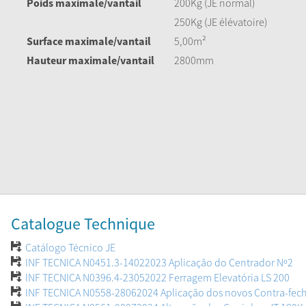
Poids maximale/vantail
200Kg (JE normal)
250Kg (JE élévatoire)
Surface maximale/vantail
5,00m²
Hauteur maximale/vantail
2800mm
Catalogue Technique
Catálogo Técnico JE
INF TECNICA N0451.3-14022023 Aplicação do Centrador Nº2
INF TECNICA N0396.4-23052022 Ferragem Elevatória LS 200
INF TECNICA N0558-28062024 Aplicação dos novos Contra-fech