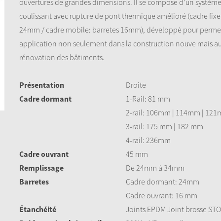
ouvertures de grandes dimensions. Il se compose d'un systèm
coulissant avec rupture de pont thermique amélioré (cadre fixe
24mm / cadre mobile: barretes 16mm), développé pour perme
application non seulement dans la construction nouve mais aus
rénovation des bâtiments.
Présentation
Droite
Cadre dormant
1-Rail: 81 mm
2-rail: 106mm | 114mm | 12
3-rail: 175 mm | 182 mm
4-rail: 236mm
Cadre ouvrant
45 mm
Remplissage
De 24mm à 34mm
Barretes
Cadre dormant: 24mm
Cadre ouvrant: 16 mm
Étanchéité
Joints EPDM Joint brosse STO