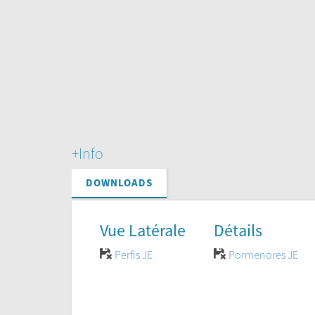
+Info
DOWNLOADS
Vue Latérale
Détails
Perfis JE
Pormenores JE