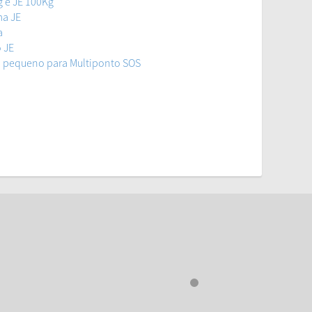
g e JE 100Kg
ma JE
a
 JE
o pequeno para Multiponto SOS