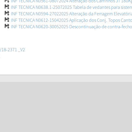
INF TECNICA N0561-08072024 Alteração dos Carrinhos JT 180K
INF TECNICA N0638.1-25072025 Tabela de vedantes para siste
INF TECNICA N0594-27022025 Alteração da Ferragem Elevatóri
INF TECNICA N0612-15042025 Aplicação dos Conj. Topos Canto
INF TECNICA N0620-30052025 Descontinuação de contra-fech
6/18-2371 _V2
E