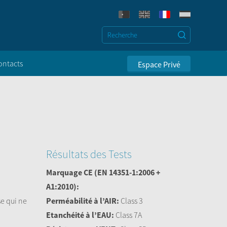
ontacts
Espace Privé
Résultats des Tests
Marquage CE
(EN 14351-1:2006 +
A1:2010):
se qui ne
Perméabilité à l’AIR:
Class 3
Etanchéité à l’EAU:
Class 7A