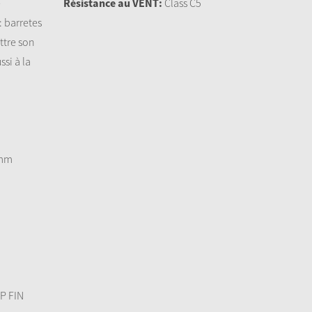
e
Résistance au VENT:
Class C5
: barretes
ttre son
si à la
1mm
P FIN