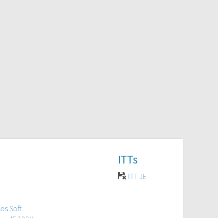
ITTs
ITT JE
os Soft